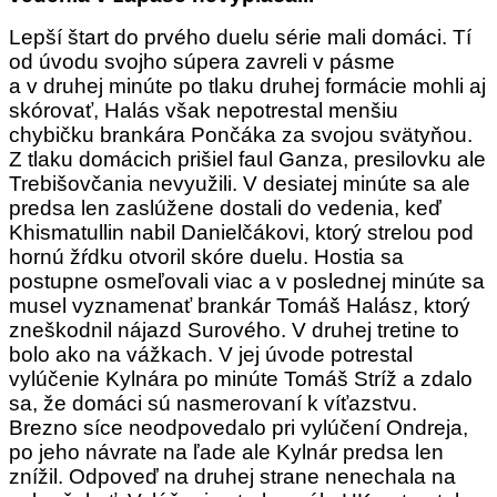
Lepší štart do prvého duelu série mali domáci. Tí
od úvodu svojho súpera zavreli v pásme
a v druhej minúte po tlaku druhej formácie mohli aj
skórovať, Halás však nepotrestal menšiu
chybičku brankára Pončáka za svojou svätyňou.
Z tlaku domácich prišiel faul Ganza, presilovku ale
Trebišovčania nevyužili. V desiatej minúte sa ale
predsa len zaslúžene dostali do vedenia, keď
Khismatullin nabil Danielčákovi, ktorý strelou pod
hornú žŕdku otvoril skóre duelu. Hostia sa
postupne osmeľovali viac a v poslednej minúte sa
musel vyznamenať brankár Tomáš Halász, ktorý
zneškodnil nájazd Surového. V druhej tretine to
bolo ako na vážkach. V jej úvode potrestal
vylúčenie Kylnára po minúte Tomáš Stríž a zdalo
sa, že domáci sú nasmerovaní k víťazstvu.
Brezno síce neodpovedalo pri vylúčení Ondreja,
po jeho návrate na ľade ale Kylnár predsa len
znížil. Odpoveď na druhej strane nenechala na