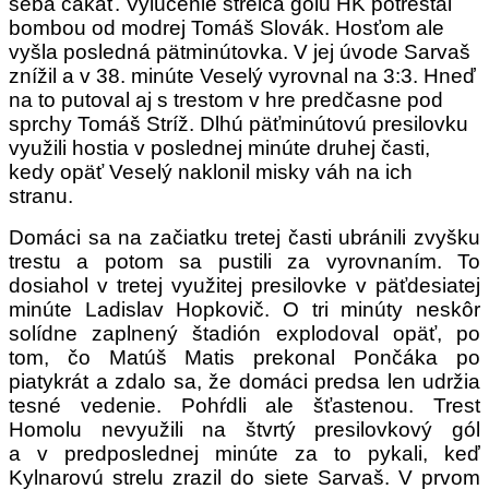
seba čakať. Vylúčenie strelca gólu HK potrestal
bombou od modrej Tomáš Slovák. Hosťom ale
vyšla posledná pätminútovka. V jej úvode Sarvaš
znížil a v 38. minúte Veselý vyrovnal na 3:3. Hneď
na to putoval aj s trestom v hre predčasne pod
sprchy Tomáš Stríž. Dlhú päťminútovú presilovku
využili hostia v poslednej minúte druhej časti,
kedy opäť Veselý naklonil misky váh na ich
stranu.
Domáci sa na začiatku tretej časti ubránili zvyšku
trestu a potom sa pustili za vyrovnaním. To
dosiahol v tretej využitej presilovke v päťdesiatej
minúte Ladislav Hopkovič. O tri minúty neskôr
solídne zaplnený štadión explodoval opäť, po
tom, čo Matúš Matis prekonal Pončáka po
piatykrát a zdalo sa, že domáci predsa len udržia
tesné vedenie. Pohŕdli ale šťastenou. Trest
Homolu nevyužili na štvrtý presilovkový gól
a v predposlednej minúte za to pykali, keď
Kylnarovú strelu zrazil do siete Sarvaš. V prvom