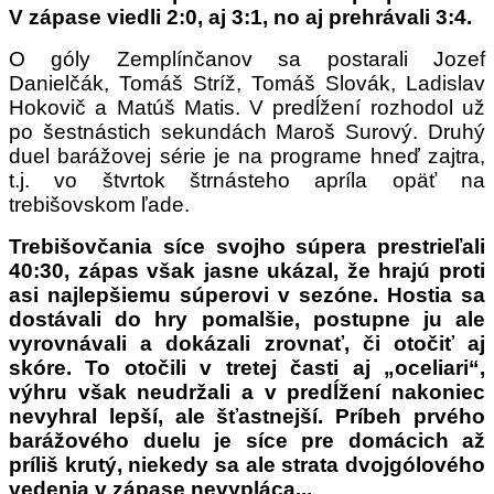
V zápase viedli 2:0, aj 3:1, no aj prehrávali 3:4.
O góly Zemplínčanov sa postarali Jozef
Danielčák, Tomáš Stríž, Tomáš Slovák, Ladislav
Hokovič a Matúš Matis. V predĺžení rozhodol už
po šestnástich sekundách Maroš Surový. Druhý
duel barážovej série je na programe hneď zajtra,
t.j. vo štvrtok štrnásteho apríla opäť na
trebišovskom ľade.
Trebišovčania síce svojho súpera prestrieľali
40:30, zápas však jasne ukázal, že hrajú proti
asi najlepšiemu súperovi v sezóne. Hostia sa
dostávali do hry pomalšie, postupne ju ale
vyrovnávali a dokázali zrovnať, či otočiť aj
skóre. To otočili v tretej časti aj „oceliari“,
výhru však neudržali a v predĺžení nakoniec
nevyhral lepší, ale šťastnejší. Príbeh prvého
barážového duelu je síce pre domácich až
príliš krutý, niekedy sa ale strata dvojgólového
vedenia v zápase nevypláca...