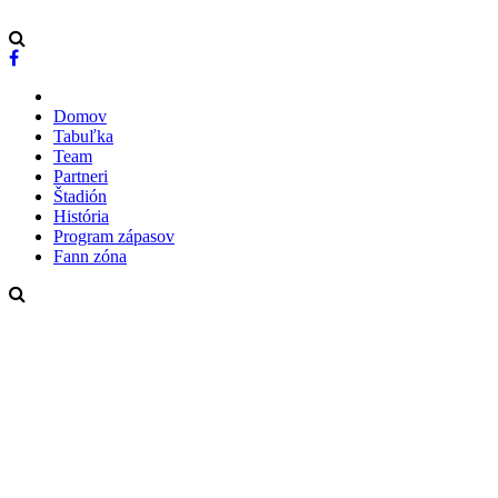
Domov
Tabuľka
Team
Partneri
Štadión
História
Program zápasov
Fann zóna