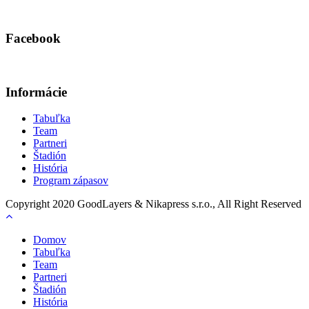
Facebook
Informácie
Tabuľka
Team
Partneri
Štadión
História
Program zápasov
Copyright 2020 GoodLayers & Nikapress s.r.o., All Right Reserved
Domov
Tabuľka
Team
Partneri
Štadión
História