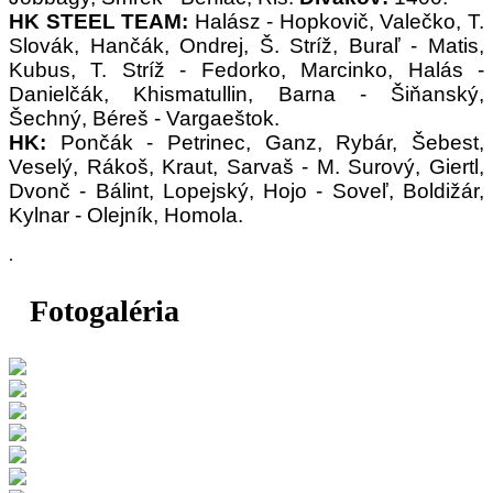
HK STEEL TEAM:
Halász - Hopkovič, Valečko, T.
Slovák, Hančák, Ondrej, Š. Stríž, Buraľ - Matis,
Kubus, T. Stríž - Fedorko, Marcinko, Halás -
Danielčák, Khismatullin, Barna - Šiňanský,
Šechný, Béreš - Vargaeštok.
HK:
Pončák - Petrinec, Ganz, Rybár, Šebest,
Veselý, Rákoš, Kraut, Sarvaš - M. Surový, Giertl,
Dvonč - Bálint, Lopejský, Hojo - Soveľ, Boldižár,
Kylnar - Olejník, Homola.
.
Fotogaléria