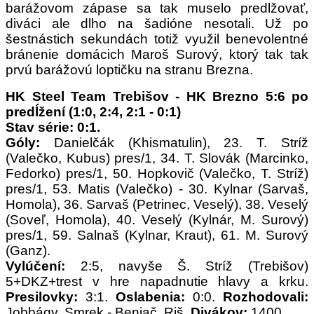
barážovom zápase sa tak muselo predlžovať,
diváci ale dlho na šadióne nesotali. Už po
šestnástich sekundách totiž využil benevolentné
bránenie domácich Maroš Surový, ktorý tak tak
prvú barážovú loptičku na stranu Brezna.
HK Steel Team Trebišov - HK Brezno 5:6 po
predĺžení (1:0, 2:4, 2:1 - 0:1)
Stav série: 0:1.
Góly:
Danielčák (Khismatulin), 23. T. Stríž
(Valečko, Kubus) pres/1, 34. T. Slovák (Marcinko,
Fedorko) pres/1, 50. Hopkovič (Valečko, T. Stríž)
pres/1, 53. Matis (Valečko) - 30. Kylnar (Sarvaš,
Homola), 36. Sarvaš (Petrinec, Veselý), 38. Veselý
(Soveľ, Homola), 40. Veselý (Kylnár, M. Surový)
pres/1, 59. Salnaš (Kylnar, Kraut), 61. M. Surový
(Ganz).
Vylúčení:
2:5, navyše Š. Stríž (Trebišov)
5+DKZ+trest v hre napadnutie hlavy a krku.
Presilovky:
3:1.
Oslabenia:
0:0.
Rozhodovali:
Jobbágy, Smrek - Beniač, Riš.
Divákov:
1400.